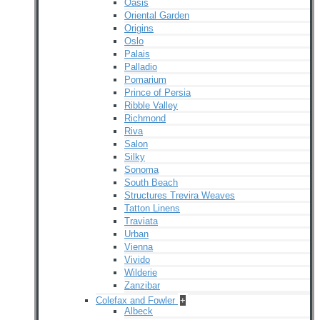
Oasis
Oriental Garden
Origins
Oslo
Palais
Palladio
Pomarium
Prince of Persia
Ribble Valley
Richmond
Riva
Salon
Silky
Sonoma
South Beach
Structures Trevira Weaves
Tatton Linens
Traviata
Urban
Vienna
Vivido
Wilderie
Zanzibar
Colefax and Fowler
+
Albeck