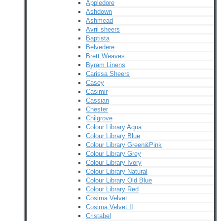
Appledore
Ashdown
Ashmead
Avril sheers
Baptista
Belvedere
Brett Weaves
Byram Linens
Carissa Sheers
Casey
Casimir
Cassian
Chester
Chilgrove
Colour Library Aqua
Colour Library Blue
Colour Library Green&Pink
Colour Library Grey
Colour Library Ivory
Colour Library Natural
Colour Library Old Blue
Colour Library Red
Cosima Velvet
Cosima Velvet II
Cristabel