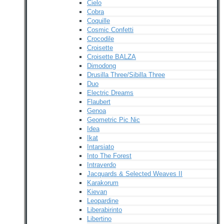
Cielo
Cobra
Coquille
Cosmic Confetti
Crocodile
Croisette
Croisette BALZA
Dimodong
Drusilla Three/Sibilla Three
Duo
Electric Dreams
Flaubert
Genoa
Geometric Pic Nic
Idea
Ikat
Intarsiato
Into The Forest
Intraverdo
Jacquards & Selected Weaves II
Karakorum
Kievan
Leopardine
Liberabirinto
Libertino