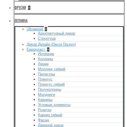
ФРЕСКИ
+
ЛЕПНИНА
Ultrawood
+
Архитектурный декор
Структура
Декор Дизайн (Decor Dizayn)
Европласт
+
Интерьер
Колонны
Линии
Молдинг гибкий
Пилястры
Плинтус
Плинтус гибкий
Полуколонны
Молдинги
Карнизы
Угловые элементы
Розетки
Карниз гибкий
Фасад
Дверной декор