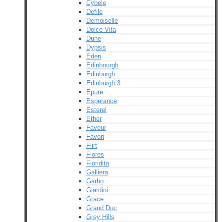
Cybele
Defile
Demoiselle
Dolce Vita
Dune
Dypsis
Eden
Edinbourgh
Edinburgh
Edinburgh 3
Epure
Esperance
Esterel
Ether
Faveur
Favori
Flirt
Flores
Floridita
Galliera
Garbo
Giardini
Grace
Grand Duc
Grey Hills