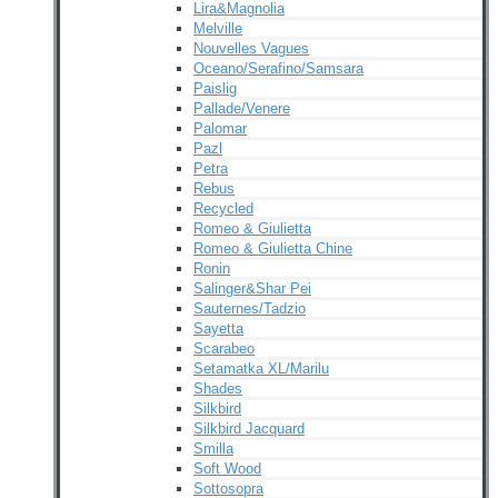
Lira&Magnolia
Melville
Nouvelles Vagues
Oceano/Serafino/Samsara
Paislig
Pallade/Venere
Palomar
Pazl
Petra
Rebus
Recycled
Romeo & Giulietta
Romeo & Giulietta Chine
Ronin
Salinger&Shar Pei
Sauternes/Tadzio
Sayetta
Scarabeo
Setamatka XL/Marilu
Shades
Silkbird
Silkbird Jacquard
Smilla
Soft Wood
Sottosopra