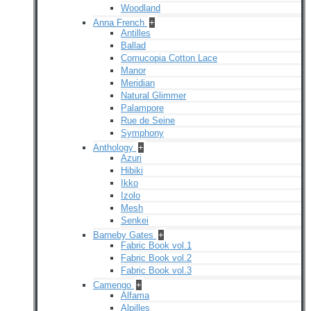
Woodland
Anna French
+
Antilles
Ballad
Cornucopia Cotton Lace
Manor
Meridian
Natural Glimmer
Palampore
Rue de Seine
Symphony
Anthology
+
Azuri
Hibiki
Ikko
Izolo
Mesh
Senkei
Barneby Gates
+
Fabric Book vol.1
Fabric Book vol.2
Fabric Book vol.3
Camengo
+
Alfama
Alpilles