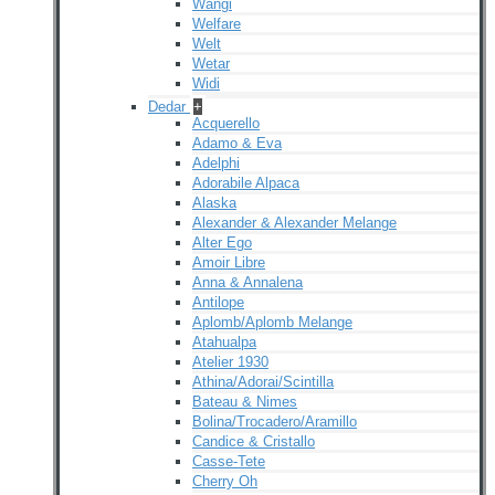
Wangi
Welfare
Welt
Wetar
Widi
Dedar
+
Acquerello
Adamo & Eva
Adelphi
Adorabile Alpaca
Alaska
Alexander & Alexander Melange
Alter Ego
Amoir Libre
Anna & Annalena
Antilope
Aplomb/Aplomb Melange
Atahualpa
Atelier 1930
Athina/Adorai/Scintilla
Bateau & Nimes
Bolina/Trocadero/Aramillo
Candice & Cristallo
Casse-Tete
Cherry Oh