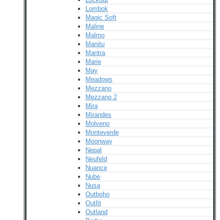
Lombok
Magic Soft
Maline
Malmo
Manitu
Mantra
Marie
May
Meadows
Mezzano
Mezzano 2
Mira
Mirandes
Molveno
Monteverde
Moonway
Nepal
Neufeld
Nuance
Nube
Nusa
Outboho
Outfit
Outland