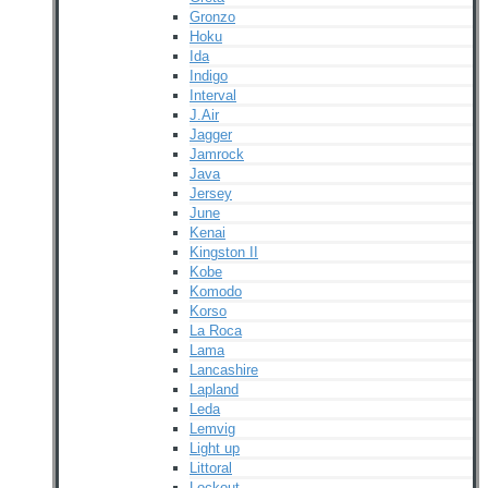
Gronzo
Hoku
Ida
Indigo
Interval
J.Air
Jagger
Jamrock
Java
Jersey
June
Kenai
Kingston II
Kobe
Komodo
Korso
La Roca
Lama
Lancashire
Lapland
Leda
Lemvig
Light up
Littoral
Lockout