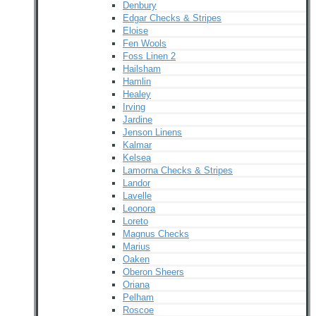
Denbury
Edgar Checks & Stripes
Eloise
Fen Wools
Foss Linen 2
Hailsham
Hamlin
Healey
Irving
Jardine
Jenson Linens
Kalmar
Kelsea
Lamorna Checks & Stripes
Landor
Lavelle
Leonora
Loreto
Magnus Checks
Marius
Oaken
Oberon Sheers
Oriana
Pelham
Roscoe