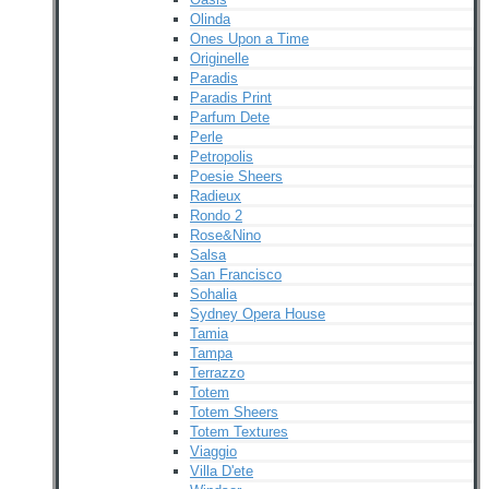
Olinda
Ones Upon a Time
Originelle
Paradis
Paradis Print
Parfum Dete
Perle
Petropolis
Poesie Sheers
Radieux
Rondo 2
Rose&Nino
Salsa
San Francisco
Sohalia
Sydney Opera House
Tamia
Tampa
Terrazzo
Totem
Totem Sheers
Totem Textures
Viaggio
Villa D'ete