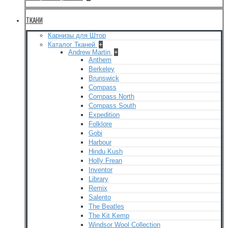
ТКАНИ
Карнизы для Штор
Каталог Тканей
+
Andrew Martin
+
Anthem
Berkeley
Brunswick
Compass
Compass North
Compass South
Expedition
Folklore
Gobi
Harbour
Hindu Kush
Holly Frean
Inventor
Library
Remix
Salento
The Beatles
The Kit Kemp
Windsor Wool Collection