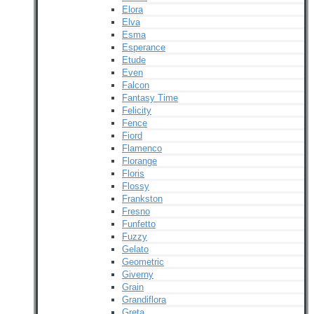
Elora
Elva
Esma
Esperance
Etude
Even
Falcon
Fantasy Time
Felicity
Fence
Fiord
Flamenco
Florange
Floris
Flossy
Frankston
Fresno
Funfetto
Fuzzy
Gelato
Geometric
Giverny
Grain
Grandiflora
Greta