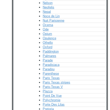
Nelson
Neofelis
Nepal
Noce de Lin
Nuit Parisienne
Ocema
Ode
Opium
Opulence
Othello
Oxford
Paddington
Palmares
Parade
Paradisiaca
Paradou
Parenthese
Paris Texas
Paris Texas stripes
Paris-Texas V
Plazza
Point De Vue
Polychromie
Porte Des Lilas
Pretoria