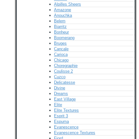
Alpilles Sheers
Amazone
Anouchka
Belem
Biarritz
Bonheur
Boomerang
Bruges
Cancale
Carioca
Chicago
Choregraphie
Coulisse 2
Cuzco
Delicatesse
Divine
Dreams
East Village
Elite
Elite Textures
Esprit 3
Espuma
Evanescence
Evanescence Textures
Fjord