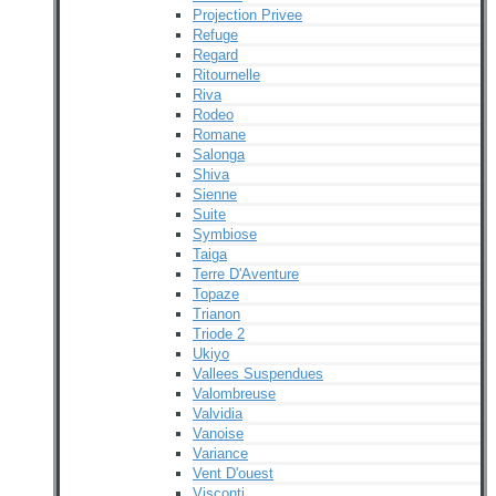
Projection Privee
Refuge
Regard
Ritournelle
Riva
Rodeo
Romane
Salonga
Shiva
Sienne
Suite
Symbiose
Taiga
Terre D'Aventure
Topaze
Trianon
Triode 2
Ukiyo
Vallees Suspendues
Valombreuse
Valvidia
Vanoise
Variance
Vent D'ouest
Visconti