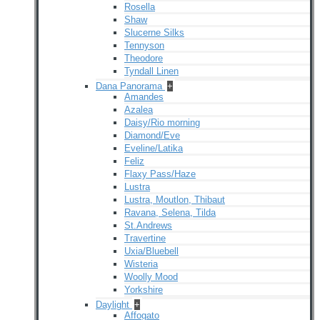
Rosella
Shaw
Slucerne Silks
Tennyson
Theodore
Tyndall Linen
Dana Panorama
+
Amandes
Azalea
Daisy/Rio morning
Diamond/Eve
Eveline/Latika
Feliz
Flaxy Pass/Haze
Lustra
Lustra, Moutlon, Thibaut
Ravana, Selena, Tilda
St.Andrews
Travertine
Uxia/Bluebell
Wisteria
Woolly Mood
Yorkshire
Daylight
+
Affogato