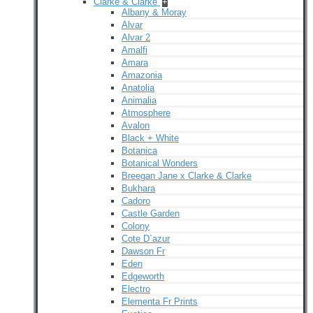
Clarke & Clarke
+
Albany & Moray
Alvar
Alvar 2
Amalfi
Amara
Amazonia
Anatolia
Animalia
Atmosphere
Avalon
Black + White
Botanica
Botanical Wonders
Breegan Jane x Clarke & Clarke
Bukhara
Cadoro
Castle Garden
Colony
Cote D`azur
Dawson Fr
Eden
Edgeworth
Electro
Elementa Fr Prints