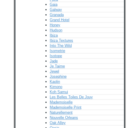
Gaia
Galway
Granada
Grand Hotel
Honey
Hudson
Ibiza
Ibiza Textures
Into The Wild
Isometrie
Isotope
Jade
Je Taime
Jewel
Josephine
Kaolin
Kimono
Koh Samui
Les Belles Toiles De Jouy
Mademoiselle
Mademoiselle Print
Naturellement
Nouvelle Orleans
Oak Alley
Oasis