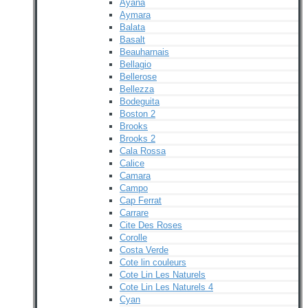
Ayana
Aymara
Balata
Basalt
Beauharnais
Bellagio
Bellerose
Bellezza
Bodeguita
Boston 2
Brooks
Brooks 2
Cala Rossa
Calice
Camara
Campo
Cap Ferrat
Carrare
Cite Des Roses
Corolle
Costa Verde
Cote lin couleurs
Cote Lin Les Naturels
Cote Lin Les Naturels 4
Cyan