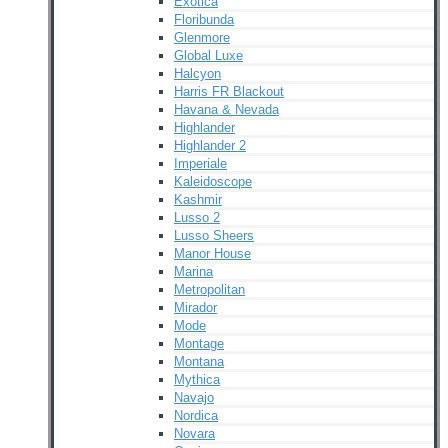
Exotica
Floribunda
Glenmore
Global Luxe
Halcyon
Harris FR Blackout
Havana & Nevada
Highlander
Highlander 2
Imperiale
Kaleidoscope
Kashmir
Lusso 2
Lusso Sheers
Manor House
Marina
Metropolitan
Mirador
Mode
Montage
Montana
Mythica
Navajo
Nordica
Novara