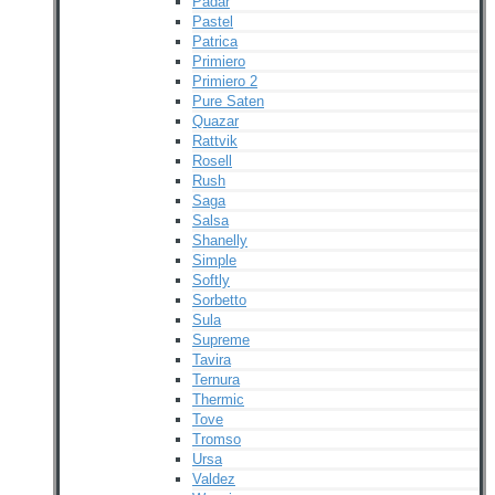
Padar
Pastel
Patrica
Primiero
Primiero 2
Pure Saten
Quazar
Rattvik
Rosell
Rush
Saga
Salsa
Shanelly
Simple
Softly
Sorbetto
Sula
Supreme
Tavira
Ternura
Thermic
Tove
Tromso
Ursa
Valdez