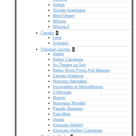
Voltige
Voyage Imaginaire
West Dream
Winona
Winona 2
Caselio
+
Lena
Scenario
Christian Lacroix
+
Atelier
Atelier Camargue
Au Theatre ce Soir
Belles Rives Prints And Weaves
Carnets Andalous
Histoires Naturalles
Incroyables et Merveilleuses
L'Odyssee
Maison
Nouveaux Mondes
Paradis Barbares
Pele-Mele
Utopia
Ательер (Atelier)
Ательер (Atelier) Camargue