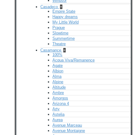
Windsor
Casadeco
+
Empire State
Happy dreams
My Little World
Prague
Slowtime
Summertime
Theatre
Casamance
+
100%
Acqua Viva/Remanence
Agate
Albion
Alma
Alpine
Altitude
Ambre
Amorgos
Arizona 4
Arty
Astelia
Aurea
Avenue Marceau
Avenue Montaigne