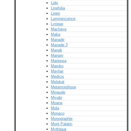
Lido
Linefolia
Linen
Luminescence
Lyrique
Machaya
Maka
Manade
Manade 3
Manali
Margay
Mariposa
Maruko
Mayfair
Medicis
Melukat
Metamorphose
Minaude
Miyabi
Moana
Mola
Monaco
Monographie
Mont Palatin
Mythique