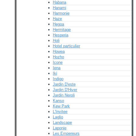
Habana
Hanami
Harmonie
Haze
Hegoa
Hermitage
Hesperia
Holi
Hotel particulier
Howea
Hozho
Icone
Iena
Iki
Indigo
Jardin D'este
Jardin D'Hiver
Jardin Neroli
Kanso
Kew Park
L'Invitee
Laglio
Landscape
Laponie
Les Empereurs