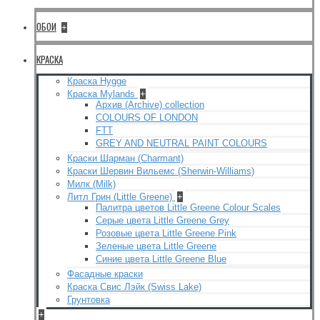
ОБОИ
+
КРАСКА
Краска Hygge
Краска Mylands
+
Архив (Archive) collection
COLOURS OF LONDON
FTT
GREY AND NEUTRAL PAINT COLOURS
Краски Шарман (Charmant)
Краски Шервин Вильемс (Sherwin-Williams)
Милк (Milk)
Литл Грин (Little Greene)
+
Палитра цветов Little Greene Colour Scales
Серые цвета Little Greene Grey
Розовые цвета Little Greene Pink
Зеленые цвета Little Greene
Синие цвета Little Greene Blue
Фасадные краски
Краска Свис Лэйк (Swiss Lake)
Грунтовка
+