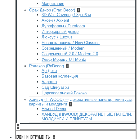
Мавритания
Орак Декор (Orac Decor)
+
3D Wall Covering / 3д обои
Аксен / Axxent
Дурофолам / Durofoam
Интерьерный декор
Люксус / Luxxus
Новая классика / New Classics
Современный / Modern
Современный 2.0 / Modern 2.0
Ульф Мориц / Ulf Moritz
Родекор (RoDecor)
+
Ар-Деко
Базовая коллекция
Барокко
Сад Шинуазри
Царскосельский Рококо
Хайвуд (HIWOOD) — декоративные панели, плинтусы,
карнизы и молдинги
+
Hiwood Decor
ХАЙВУД (HIWOOD) ДЕКОРАТИВНЫЕ ПАНЕЛИ,
МОЛДИНГИ И ПЛИНТУСЫ
+
КЛЕЙ | ИНСТРУМЕНТЫ
+