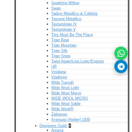
Sparkling Willow
Swan
Tadzio Metallico & Colibritz
Tessere Metallico
Texturologie IV
Texturologie V
This Must Be The Place
Tiger Beat
Tiger Mountain
Tiger Silk
Tiger Snow
Twist Again/Lora Logic/Engram
UR
Viridiana
Vladimiro
Wide Tussah
Wide Wool Light
Wide Wool Macro
WIDE WOOL MICRO
Wide Wool Sable
Wide Wool/R
Zebresse
Ательер (Atelier) 1930
Designers Guild
+
Amaya