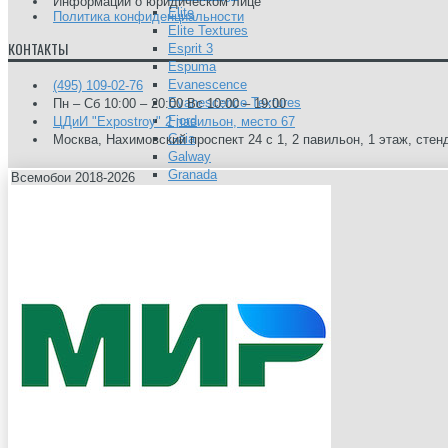
Информации о юридическом лице
Elite
Политика конфиденциальности
Elite Textures
КОНТАКТЫ
Esprit 3
Espuma
Evanescence
(495) 109-02-76
Evanescence Textures
Пн – Сб 10:00 – 20:00 Вс 10:00 – 19:00
Fjord
ЦДиИ "Expostroy" 2 павильон, место 67
Gaia
Москва, Нахимовский проспект 24 с 1, 2 павильон, 1 этаж, стен
Galway
Granada
Всемобои 2018-2026
Grand Hotel
Honey
Hudson
Ibiza
Ibiza Textures
Into The Wild
Isometrie
Isotope
Jade
Je Taime
Jewel
Josephine
Kaolin
Kimono
Koh Samui