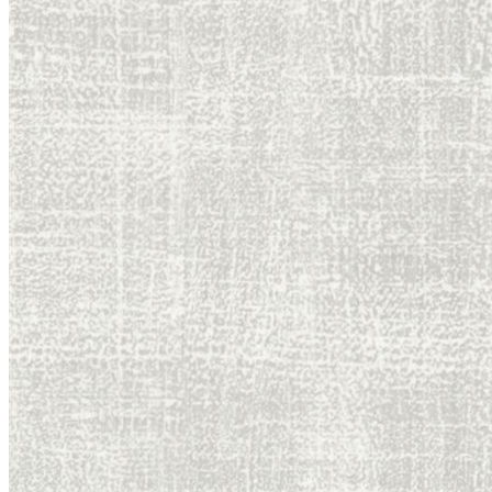
Плинтус
Плинтус гибкий
Полуколонны
Молдинги
Карнизы
Угловые элементы
Розетки
Карниз гибкий
Фасад
Дверной декор
Мавритания
Орак Декор (Orac Decor)
+
3D Wall Covering / 3д обои
Аксен / Axxent
Дурофолам / Durofoam
Интерьерный декор
Люксус / Luxxus
Новая классика / New Classics
Современный / Modern
Современный 2.0 / Modern 2.0
Ульф Мориц / Ulf Moritz
Родекор (RoDecor)
+
Ар-Деко
Базовая коллекция
Барокко