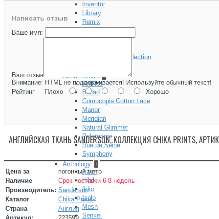
Inventor
Library
Написать отзыв
Remix
Salento
Ваше имя:
The Beatles
The Kit Kemp
Windsor Wool Collection
Woodland
Ваш отзыв
Anna French
+
Внимание:
HTML не поддерживается! Используйте обычный текст!
Antilles
Рейтинг
Плохо
Хорошо
Ballad
Cornucopia Cotton Lace
Manor
Meridian
Natural Glimmer
Palampore
АНГЛИЙСКАЯ ТКАНЬ SANDERSON, КОЛЛЕКЦИЯ CHIKA PRINTS, АРТИ
Rue de Seine
Symphony
Anthology
+
Цена за
погонный метр
Azuri
Hibiki
Наличие
Срок поставки 6-8 недель
Ikko
Производитель:
Sanderson
Izolo
Каталог
Chika Prints
Mesh
Страна
Англия
Senkei
Артикул:
223599