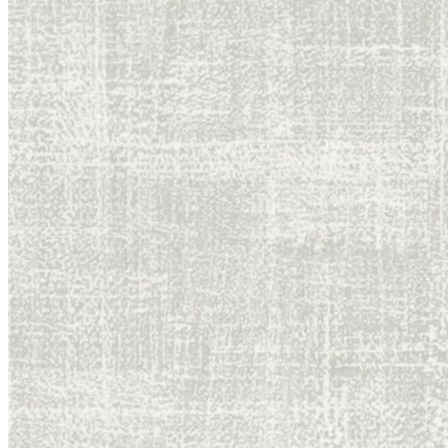
Литл Грин (Little Greene)
+
Палитра цветов Little Greene Colour Scales
Серые цвета Little Greene Grey
Розовые цвета Little Greene Pink
Зеленые цвета Little Greene
Синие цвета Little Greene Blue
Фасадные краски
Краска Свис Лэйк (Swiss Lake)
Грунтовка
+
ФРЕСКИ
+
ЛЕПНИНА
Ultrawood
+
Архитектурный декор
Структура
Декор Дизайн (Decor Dizayn)
Европласт
+
Интерьер
Колонны
Линии
Молдинг гибкий
Пилястры