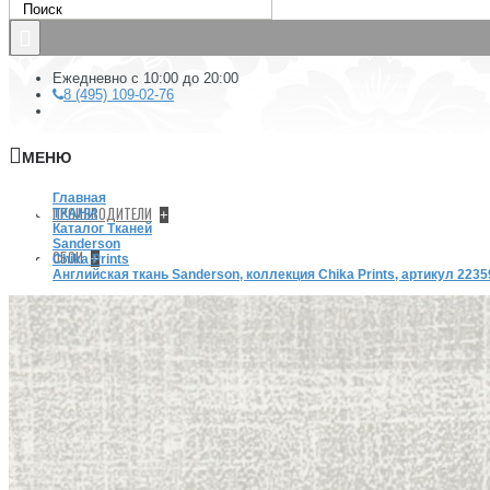
Ежедневно с 10:00 до 20:00
8 (495) 109-02-76
МЕНЮ
Главная
ПРОИЗВОДИТЕЛИ
ТКАНИ
+
Каталог Тканей
Sanderson
ОБОИ
+
Chika Prints
Английская ткань Sanderson, коллекция Chika Prints, артикул 2235
КРАСКА
Краска Hygge
Краска Mylands
+
Архив (Archive) collection
COLOURS OF LONDON
FTT
GREY AND NEUTRAL PAINT COLOURS
Краски Шарман (Charmant)
Краски Шервин Вильемс (Sherwin-Williams)
Милк (Milk)