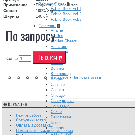
Barneby Gates
+
Применение
Подушки,Обивка,Шторы
Fabric Book vol.1
Состав
100% Хлопок
Fabric Book vol.2
Ширина
140 см
Fabric Book vol.3
Camengo
+
По запросу
Alfama
Alpilles
Alpilles Sheers
Amazone
Anouchka
В КОРЗИНУ
Belem
Кол-во
Biarritz
Bonheur
Boomerang
0 отзывов
/
Написать отзыв
Bruges
Cancale
Carioca
Chicago
Choregraphie
ИНФОРМАЦИЯ
Coulisse 2
Cuzco
Режим работы
Delicatesse
Сотрудничество
Divine
Оплата и доставка
Dreams
Пользовательское соглашение
East Village