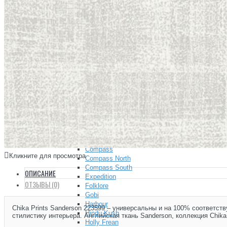
Сад Шинуазри
Царскосельский Рококо
Хайвуд (HIWOOD) — декоративные панели, плинтусы, ка
Hiwood Decor
ХАЙВУД (HIWOOD) ДЕКОРАТИВНЫЕ ПАНЕЛИ, МО
+
КЛЕЙ | ИНСТРУМЕНТЫ
+
ТКАНИ
Карнизы для Штор
Каталог Тканей
+
Andrew Martin
+
Anthem
Berkeley
Brunswick
Compass
Кликните для просмотра
Compass North
Compass South
ОПИСАНИЕ
Expedition
ОТЗЫВЫ (0)
Folklore
Gobi
Harbour
Chika Prints Sanderson 223599 – универсальны и на 100% соответст
Hindu Kush
стилистику интерьера. Английская ткань Sanderson, коллекция Chika
Holly Frean