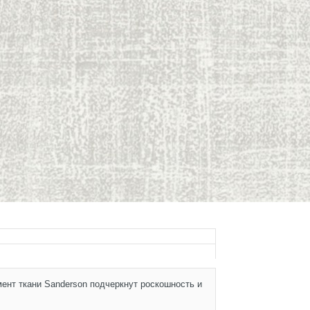
мент ткани Sanderson подчеркнут роскошность и