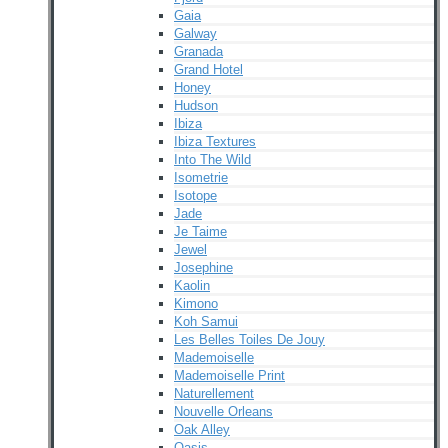
Gaia
Galway
Granada
Grand Hotel
Honey
Hudson
Ibiza
Ibiza Textures
Into The Wild
Isometrie
Isotope
Jade
Je Taime
Jewel
Josephine
Kaolin
Kimono
Koh Samui
Les Belles Toiles De Jouy
Mademoiselle
Mademoiselle Print
Naturellement
Nouvelle Orleans
Oak Alley
Oasis