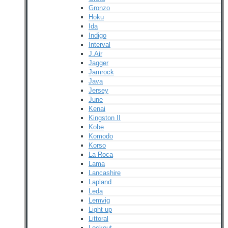
Gronzo
Hoku
Ida
Indigo
Interval
J.Air
Jagger
Jamrock
Java
Jersey
June
Kenai
Kingston II
Kobe
Komodo
Korso
La Roca
Lama
Lancashire
Lapland
Leda
Lemvig
Light up
Littoral
Lockout