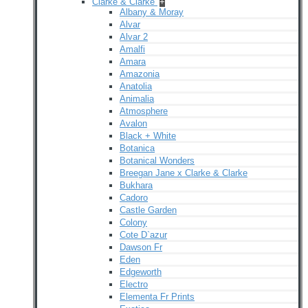
Clarke & Clarke
+
Albany & Moray
Alvar
Alvar 2
Amalfi
Amara
Amazonia
Anatolia
Animalia
Atmosphere
Avalon
Black + White
Botanica
Botanical Wonders
Breegan Jane x Clarke & Clarke
Bukhara
Cadoro
Castle Garden
Colony
Cote D`azur
Dawson Fr
Eden
Edgeworth
Electro
Elementa Fr Prints