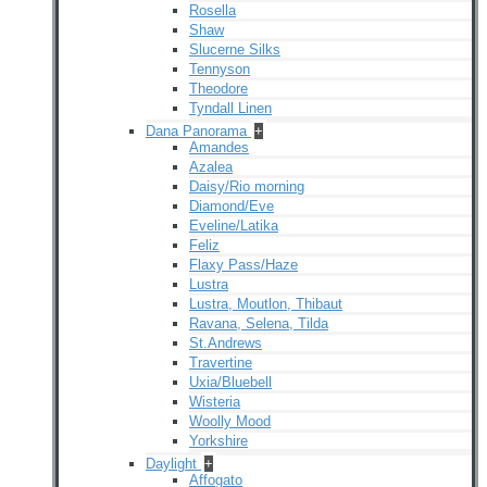
Rosella
Shaw
Slucerne Silks
Tennyson
Theodore
Tyndall Linen
Dana Panorama
+
Amandes
Azalea
Daisy/Rio morning
Diamond/Eve
Eveline/Latika
Feliz
Flaxy Pass/Haze
Lustra
Lustra, Moutlon, Thibaut
Ravana, Selena, Tilda
St.Andrews
Travertine
Uxia/Bluebell
Wisteria
Woolly Mood
Yorkshire
Daylight
+
Affogato