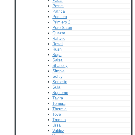
Padar
Pastel
Patrica
Primiero
Primiero 2
Pure Saten
Quazar
Rattvik
Rosell
Rush
Saga
Salsa
Shanelly
Simple
Softly
Sorbetto
Sula
Supreme
Tavira
Ternura
Thermic
Tove
Tromso
Ursa
Valdez