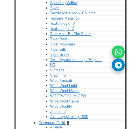
Sparkling Willow
Swan
Tadzio Metallico & Colibritz
Tessere Metallico
Texturologie IV
Texturologie V
This Must Be The Place
Tiger Beat
Tiger Mountain
Tiger Silk
Tiger Snow
Twist Again/Lora Logic/Engram
UR
Viridiana
Vladimiro
Wide Tussah
Wide Wool Light
Wide Wool Macro
WIDE WOOL MICRO
Wide Wool Sable
Wide Wool/R
Zebresse
Ательер (Atelier) 1930
Designers Guild
+
Amaya