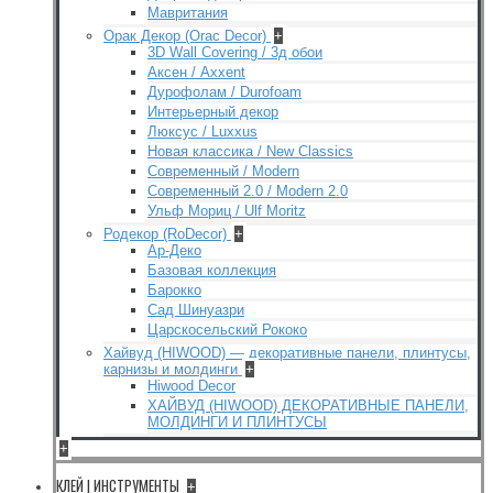
Мавритания
Орак Декор (Orac Decor)
+
3D Wall Covering / 3д обои
Аксен / Axxent
Дурофолам / Durofoam
Интерьерный декор
Люксус / Luxxus
Новая классика / New Classics
Современный / Modern
Современный 2.0 / Modern 2.0
Ульф Мориц / Ulf Moritz
Родекор (RoDecor)
+
Ар-Деко
Базовая коллекция
Барокко
Сад Шинуазри
Царскосельский Рококо
Хайвуд (HIWOOD) — декоративные панели, плинтусы,
карнизы и молдинги
+
Hiwood Decor
ХАЙВУД (HIWOOD) ДЕКОРАТИВНЫЕ ПАНЕЛИ,
МОЛДИНГИ И ПЛИНТУСЫ
+
КЛЕЙ | ИНСТРУМЕНТЫ
+