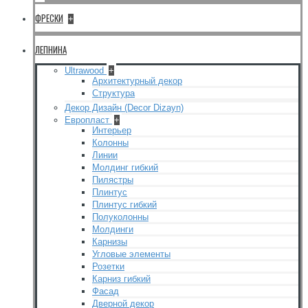
ФРЕСКИ
+
ЛЕПНИНА
Ultrawood
+
Архитектурный декор
Структура
Декор Дизайн (Decor Dizayn)
Европласт
+
Интерьер
Колонны
Линии
Молдинг гибкий
Пилястры
Плинтус
Плинтус гибкий
Полуколонны
Молдинги
Карнизы
Угловые элементы
Розетки
Карниз гибкий
Фасад
Дверной декор