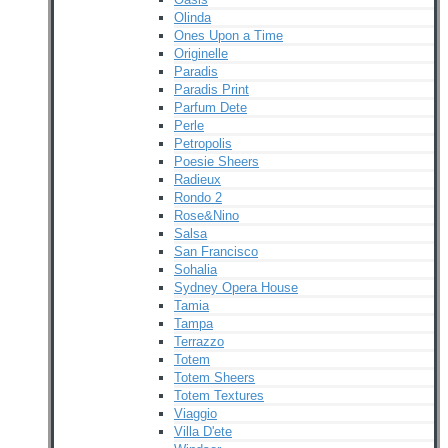
Olinda
Ones Upon a Time
Originelle
Paradis
Paradis Print
Parfum Dete
Perle
Petropolis
Poesie Sheers
Radieux
Rondo 2
Rose&Nino
Salsa
San Francisco
Sohalia
Sydney Opera House
Tamia
Tampa
Terrazzo
Totem
Totem Sheers
Totem Textures
Viaggio
Villa D'ete