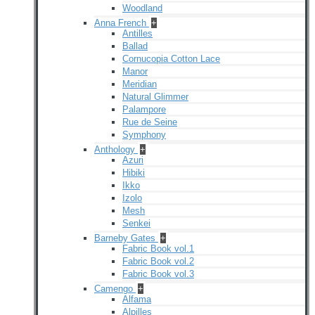
Woodland
Anna French
+
Antilles
Ballad
Cornucopia Cotton Lace
Manor
Meridian
Natural Glimmer
Palampore
Rue de Seine
Symphony
Anthology
+
Azuri
Hibiki
Ikko
Izolo
Mesh
Senkei
Barneby Gates
+
Fabric Book vol.1
Fabric Book vol.2
Fabric Book vol.3
Camengo
+
Alfama
Alpilles