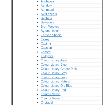
Appledore
Ashdown
Ashmead
Avril sheers
Baptista
Belvedere
Brett Weaves
Byram Linens
Carissa Sheers
Casey
Casimir
Cassian
Chester
Chilgrove
Colour Library Aqua
Colour Library Blue
Colour Library Green&Pink
Colour Library Grey
Colour Library Ivory
Colour Library Natural
Colour Library Old Blue
Colour Library Red
Cosima Velvet
Cosima Velvet II
Cristabel