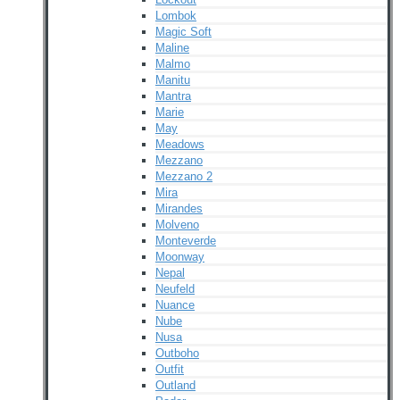
Lombok
Magic Soft
Maline
Malmo
Manitu
Mantra
Marie
May
Meadows
Mezzano
Mezzano 2
Mira
Mirandes
Molveno
Monteverde
Moonway
Nepal
Neufeld
Nuance
Nube
Nusa
Outboho
Outfit
Outland