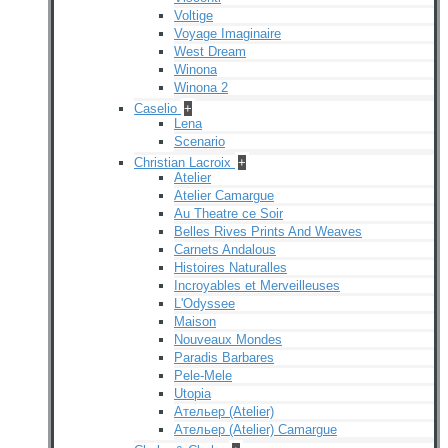
Voltige
Voyage Imaginaire
West Dream
Winona
Winona 2
Caselio
+
Lena
Scenario
Christian Lacroix
+
Atelier
Atelier Camargue
Au Theatre ce Soir
Belles Rives Prints And Weaves
Carnets Andalous
Histoires Naturalles
Incroyables et Merveilleuses
L'Odyssee
Maison
Nouveaux Mondes
Paradis Barbares
Pele-Mele
Utopia
Ательер (Atelier)
Ательер (Atelier) Camargue