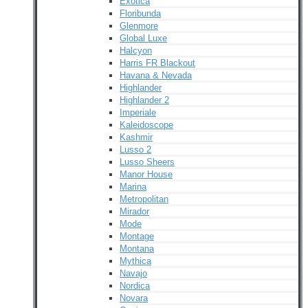
Exotica
Floribunda
Glenmore
Global Luxe
Halcyon
Harris FR Blackout
Havana & Nevada
Highlander
Highlander 2
Imperiale
Kaleidoscope
Kashmir
Lusso 2
Lusso Sheers
Manor House
Marina
Metropolitan
Mirador
Mode
Montage
Montana
Mythica
Navajo
Nordica
Novara