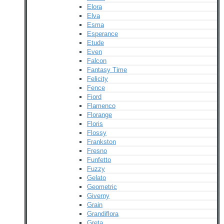
Elora
Elva
Esma
Esperance
Etude
Even
Falcon
Fantasy Time
Felicity
Fence
Fiord
Flamenco
Florange
Floris
Flossy
Frankston
Fresno
Funfetto
Fuzzy
Gelato
Geometric
Giverny
Grain
Grandiflora
Greta