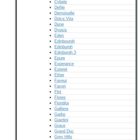
Cybele
Defile
Demoiselle
Dolce Vita
Dune
Dypsis
Eden
Edinbourgh
Edinburgh
Edinburgh 3
Epure
Esperance
Esterel
Ether
Faveur
Favori
Flirt
Flores
Floridita
Galliera
Garbo
Giardini
Grace
Grand Duc
Grey Hills