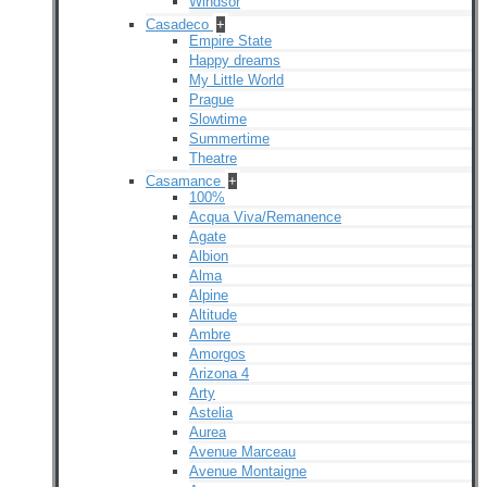
Windsor
Casadeco
+
Empire State
Happy dreams
My Little World
Prague
Slowtime
Summertime
Theatre
Casamance
+
100%
Acqua Viva/Remanence
Agate
Albion
Alma
Alpine
Altitude
Ambre
Amorgos
Arizona 4
Arty
Astelia
Aurea
Avenue Marceau
Avenue Montaigne