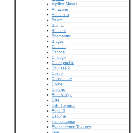
Alpilles Sheers
Amazone
Anouchka
Belem
Biarritz
Bonheur
Boomerang
Bruges
Cancale
Carioca
Chicago
Choregraphie
Coulisse 2
Cuzco
Delicatesse
Divine
Dreams
East Village
Elite
Elite Textures
Esprit 3
Espuma
Evanescence
Evanescence Textures
Fjord