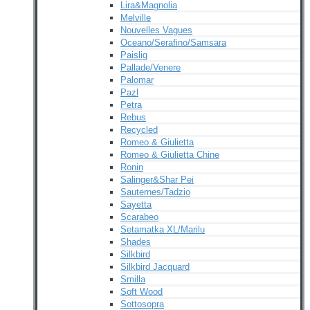
Lira&Magnolia
Melville
Nouvelles Vagues
Oceano/Serafino/Samsara
Paislig
Pallade/Venere
Palomar
Pazl
Petra
Rebus
Recycled
Romeo & Giulietta
Romeo & Giulietta Chine
Ronin
Salinger&Shar Pei
Sauternes/Tadzio
Sayetta
Scarabeo
Setamatka XL/Marilu
Shades
Silkbird
Silkbird Jacquard
Smilla
Soft Wood
Sottosopra