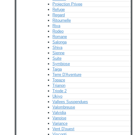
Projection Privee
Refuge
Regard
Ritournelle
Riva
Rodeo
Romane
Salonga
Shiva
Sienne
Suite
Symbiose
Taiga
Terre D'Aventure
Topaze
Trianon
Triode 2
Ukiyo
Vallees Suspendues
Valombreuse
Valvidia
Vanoise
Variance
Vent D'ouest
Visconti