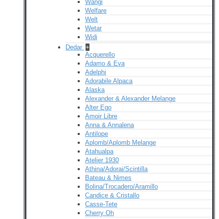
Wangi
Welfare
Welt
Wetar
Widi
Dedar
+
Acquerello
Adamo & Eva
Adelphi
Adorabile Alpaca
Alaska
Alexander & Alexander Melange
Alter Ego
Amoir Libre
Anna & Annalena
Antilope
Aplomb/Aplomb Melange
Atahualpa
Atelier 1930
Athina/Adorai/Scintilla
Bateau & Nimes
Bolina/Trocadero/Aramillo
Candice & Cristallo
Casse-Tete
Cherry Oh