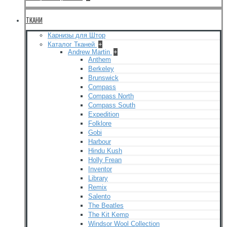
ТКАНИ
Карнизы для Штор
Каталог Тканей
+
Andrew Martin
+
Anthem
Berkeley
Brunswick
Compass
Compass North
Compass South
Expedition
Folklore
Gobi
Harbour
Hindu Kush
Holly Frean
Inventor
Library
Remix
Salento
The Beatles
The Kit Kemp
Windsor Wool Collection