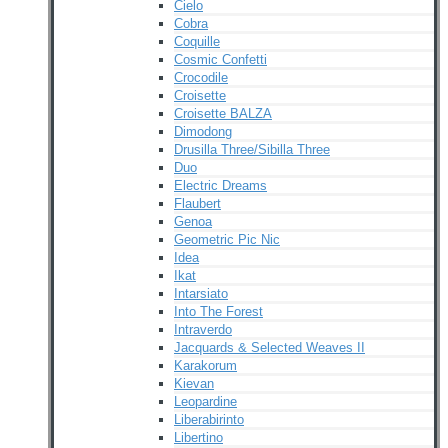
Cielo
Cobra
Coquille
Cosmic Confetti
Crocodile
Croisette
Croisette BALZA
Dimodong
Drusilla Three/Sibilla Three
Duo
Electric Dreams
Flaubert
Genoa
Geometric Pic Nic
Idea
Ikat
Intarsiato
Into The Forest
Intraverdo
Jacquards & Selected Weaves II
Karakorum
Kievan
Leopardine
Liberabirinto
Libertino