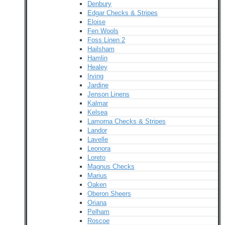
Denbury
Edgar Checks & Stripes
Eloise
Fen Wools
Foss Linen 2
Hailsham
Hamlin
Healey
Irving
Jardine
Jenson Linens
Kalmar
Kelsea
Lamorna Checks & Stripes
Landor
Lavelle
Leonora
Loreto
Magnus Checks
Marius
Oaken
Oberon Sheers
Oriana
Pelham
Roscoe