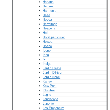
Habana
Hanami
Harmonie
Haze
Hegoa
Hermitage
Hesperia
Holi
Hotel particulier
Howea
Hozho
Icone
Iena
Iki
Indigo
Jardin D'este
Jardin D'Hiver
Jardin Neroli
Kanso
Kew Park
L'Invitee
Laglio
Landscape
Laponie
Les Empereurs