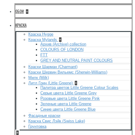
ОБОИ
+
КРАСКА
Краска Hygge
Краска Mylands
+
Архив (Archive) collection
COLOURS OF LONDON
FTT
GREY AND NEUTRAL PAINT COLOURS
Краски Шарман (Charmant)
Краски Шервин Вильемс (Sherwin-Williams)
Милк (Milk)
Литл Грин (Little Greene)
+
Палитра цветов Little Greene Colour Scales
Серые цвета Little Greene Grey
Розовые цвета Little Greene Pink
Зеленые цвета Little Greene
Синие цвета Little Greene Blue
Фасадные краски
Краска Свис Лэйк (Swiss Lake)
Грунтовка
+