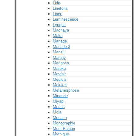
Lido
Linefolia
Linen
Luminescence
Lyrique
Machaya
Maka
Manade
Manade 3
Manali
Margay
Mariposa
Maruko
Mayfair
Medicis
Melukat
Metamorphose
Minaude
Miyabi
Moana
Mola
Monaco
Monographie
Mont Palatin
Mythique