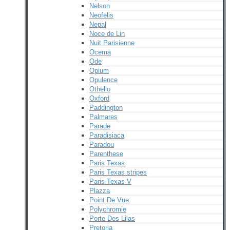
Nelson
Neofelis
Nepal
Noce de Lin
Nuit Parisienne
Ocema
Ode
Opium
Opulence
Othello
Oxford
Paddington
Palmares
Parade
Paradisiaca
Paradou
Parenthese
Paris Texas
Paris Texas stripes
Paris-Texas V
Plazza
Point De Vue
Polychromie
Porte Des Lilas
Pretoria