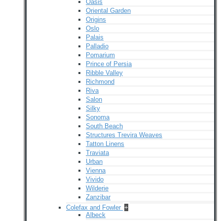
Oasis
Oriental Garden
Origins
Oslo
Palais
Palladio
Pomarium
Prince of Persia
Ribble Valley
Richmond
Riva
Salon
Silky
Sonoma
South Beach
Structures Trevira Weaves
Tatton Linens
Traviata
Urban
Vienna
Vivido
Wilderie
Zanzibar
Colefax and Fowler
+
Albeck