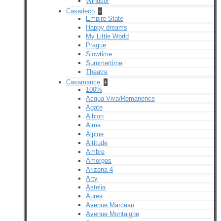
Windsor
Casadeco
+
Empire State
Happy dreams
My Little World
Prague
Slowtime
Summertime
Theatre
Casamance
+
100%
Acqua Viva/Remanence
Agate
Albion
Alma
Alpine
Altitude
Ambre
Amorgos
Arizona 4
Arty
Astelia
Aurea
Avenue Marceau
Avenue Montaigne