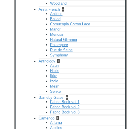
Woodland
Anna French
+
Antilles
Ballad
Cornucopia Cotton Lace
Manor
Meridian
Natural Glimmer
Palampore
Rue de Seine
Symphony
Anthology
+
Azuri
Hibiki
Ikko
Izolo
Mesh
Senkei
Barneby Gates
+
Fabric Book vol.1
Fabric Book vol.2
Fabric Book vol.3
Camengo
+
Alfama
Alpilles