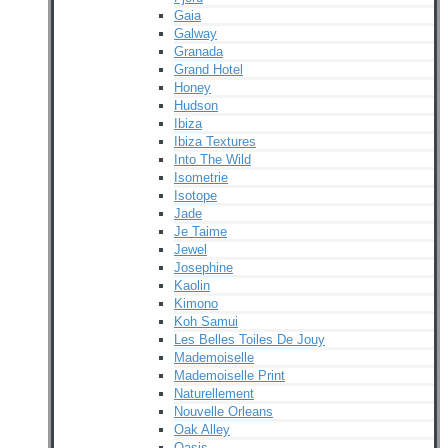
Gaia
Galway
Granada
Grand Hotel
Honey
Hudson
Ibiza
Ibiza Textures
Into The Wild
Isometrie
Isotope
Jade
Je Taime
Jewel
Josephine
Kaolin
Kimono
Koh Samui
Les Belles Toiles De Jouy
Mademoiselle
Mademoiselle Print
Naturellement
Nouvelle Orleans
Oak Alley
Oasis