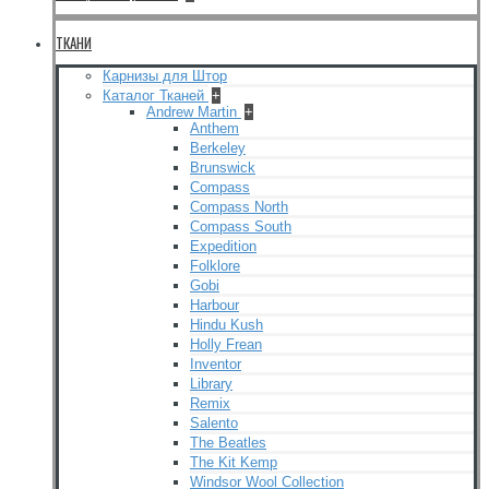
ТКАНИ
Карнизы для Штор
Каталог Тканей
+
Andrew Martin
+
Anthem
Berkeley
Brunswick
Compass
Compass North
Compass South
Expedition
Folklore
Gobi
Harbour
Hindu Kush
Holly Frean
Inventor
Library
Remix
Salento
The Beatles
The Kit Kemp
Windsor Wool Collection