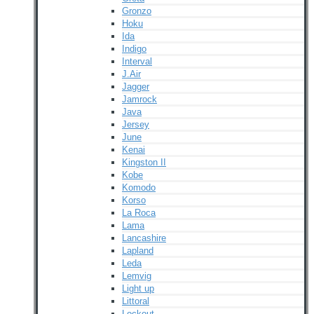
Gronzo
Hoku
Ida
Indigo
Interval
J.Air
Jagger
Jamrock
Java
Jersey
June
Kenai
Kingston II
Kobe
Komodo
Korso
La Roca
Lama
Lancashire
Lapland
Leda
Lemvig
Light up
Littoral
Lockout