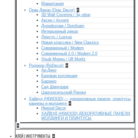
Мавритания
Орак Декор (Orac Decor)
+
3D Wall Covering / 3д обои
Аксен / Axxent
Дурофолам / Durofoam
Интерьерный декор
Люксус / Luxxus
Новая классика / New Classics
Современный / Modern
Современный 2.0 / Modern 2.0
Ульф Мориц / Ulf Moritz
Родекор (RoDecor)
+
Ар-Деко
Базовая коллекция
Барокко
Сад Шинуазри
Царскосельский Рококо
Хайвуд (HIWOOD) — декоративные панели, плинтусы,
карнизы и молдинги
+
Hiwood Decor
ХАЙВУД (HIWOOD) ДЕКОРАТИВНЫЕ ПАНЕЛИ,
МОЛДИНГИ И ПЛИНТУСЫ
+
КЛЕЙ | ИНСТРУМЕНТЫ
+