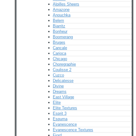
Alpilles Sheers
Amazone
Anouchka
Belem
Biarritz
Bonheur
Boomerang
Bruges
Cancale
Carioca
Chicago
Choregraphie
Coulisse 2
Cuzco
Delicatesse
Divine
Dreams
East Village
Elite
Elite Textures
Esprit 3
Espuma
Evanescence
Evanescence Textures
Fjord