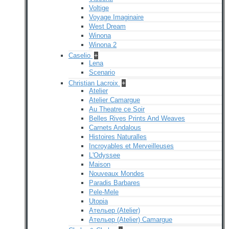
Voltige
Voyage Imaginaire
West Dream
Winona
Winona 2
Caselio
+
Lena
Scenario
Christian Lacroix
+
Atelier
Atelier Camargue
Au Theatre ce Soir
Belles Rives Prints And Weaves
Carnets Andalous
Histoires Naturalles
Incroyables et Merveilleuses
L'Odyssee
Maison
Nouveaux Mondes
Paradis Barbares
Pele-Mele
Utopia
Ательер (Atelier)
Ательер (Atelier) Camargue