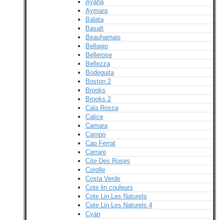
Ayana
Aymara
Balata
Basalt
Beauharnais
Bellagio
Bellerose
Bellezza
Bodeguita
Boston 2
Brooks
Brooks 2
Cala Rossa
Calice
Camara
Campo
Cap Ferrat
Carrare
Cite Des Roses
Corolle
Costa Verde
Cote lin couleurs
Cote Lin Les Naturels
Cote Lin Les Naturels 4
Cyan