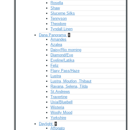
Rosella
Shaw
Slucerne Silks
Tennyson
Theodore
Tyndall Linen
Dana Panorama
+
Amandes
Azalea
Daisy/Rio morning
Diamond/Eve
Eveline/Latika
Feliz
Flaxy Pass/Haze
Lustra
Lustra, Moutlon, Thibaut
Ravana, Selena, Tilda
St.Andrews
Travertine
Uxia/Bluebell
Wisteria
Woolly Mood
Yorkshire
Daylight
+
Affogato