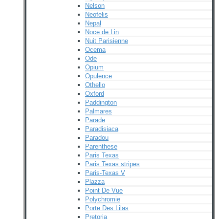
Nelson
Neofelis
Nepal
Noce de Lin
Nuit Parisienne
Ocema
Ode
Opium
Opulence
Othello
Oxford
Paddington
Palmares
Parade
Paradisiaca
Paradou
Parenthese
Paris Texas
Paris Texas stripes
Paris-Texas V
Plazza
Point De Vue
Polychromie
Porte Des Lilas
Pretoria