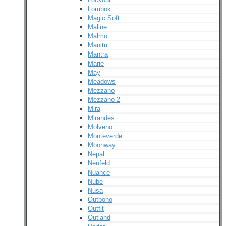
Lombok
Magic Soft
Maline
Malmo
Manitu
Mantra
Marie
May
Meadows
Mezzano
Mezzano 2
Mira
Mirandes
Molveno
Monteverde
Moonway
Nepal
Neufeld
Nuance
Nube
Nusa
Outboho
Outfit
Outland