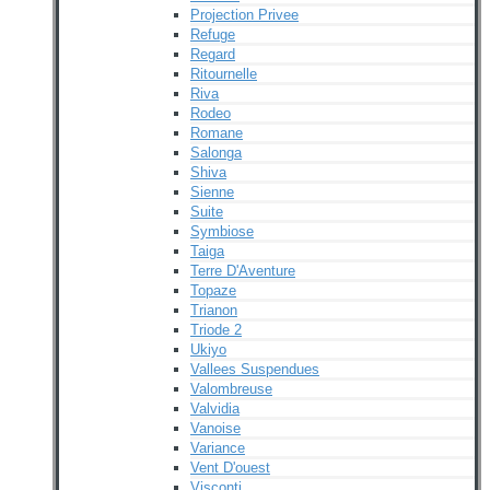
Projection Privee
Refuge
Regard
Ritournelle
Riva
Rodeo
Romane
Salonga
Shiva
Sienne
Suite
Symbiose
Taiga
Terre D'Aventure
Topaze
Trianon
Triode 2
Ukiyo
Vallees Suspendues
Valombreuse
Valvidia
Vanoise
Variance
Vent D'ouest
Visconti