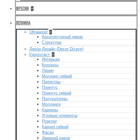
ФРЕСКИ
+
ЛЕПНИНА
Ultrawood
+
Архитектурный декор
Структура
Декор Дизайн (Decor Dizayn)
Европласт
+
Интерьер
Колонны
Линии
Молдинг гибкий
Пилястры
Плинтус
Плинтус гибкий
Полуколонны
Молдинги
Карнизы
Угловые элементы
Розетки
Карниз гибкий
Фасад
Дверной декор