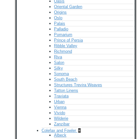
Oasis
Oriental Garden
Origins
Oslo
Palais
Palladio
Pomarium
Prince of Persia
Ribble Valley
Richmond
Riva
Salon
Silky
Sonoma
South Beach
Structures Trevira Weaves
Tatton Linens
Traviata
Urban
Vienna
Vivido
Wilderie
Zanzibar
Colefax and Fowler
+
Albeck