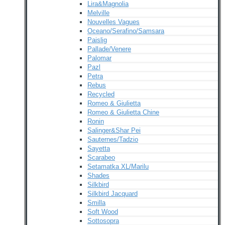
Lira&Magnolia
Melville
Nouvelles Vagues
Oceano/Serafino/Samsara
Paislig
Pallade/Venere
Palomar
Pazl
Petra
Rebus
Recycled
Romeo & Giulietta
Romeo & Giulietta Chine
Ronin
Salinger&Shar Pei
Sauternes/Tadzio
Sayetta
Scarabeo
Setamatka XL/Marilu
Shades
Silkbird
Silkbird Jacquard
Smilla
Soft Wood
Sottosopra