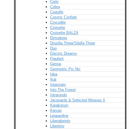
Cielo
Cobra
Coquille
Cosmic Confetti
Crocodile
Croisette
Croisette BALZA
Dimodong
Drusilla Three/Sibilla Three
Duo
Electric Dreams
Flaubert
Genoa
Geometric Pic Nic
Idea
Ikat
Intarsiato
Into The Forest
Intraverdo
Jacquards & Selected Weaves II
Karakorum
Kievan
Leopardine
Liberabirinto
Libertino