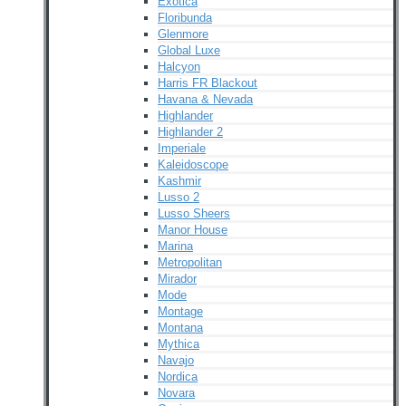
Exotica
Floribunda
Glenmore
Global Luxe
Halcyon
Harris FR Blackout
Havana & Nevada
Highlander
Highlander 2
Imperiale
Kaleidoscope
Kashmir
Lusso 2
Lusso Sheers
Manor House
Marina
Metropolitan
Mirador
Mode
Montage
Montana
Mythica
Navajo
Nordica
Novara