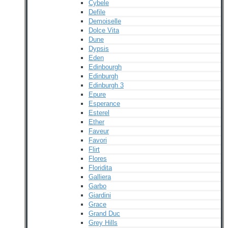
Cybele
Defile
Demoiselle
Dolce Vita
Dune
Dypsis
Eden
Edinbourgh
Edinburgh
Edinburgh 3
Epure
Esperance
Esterel
Ether
Faveur
Favori
Flirt
Flores
Floridita
Galliera
Garbo
Giardini
Grace
Grand Duc
Grey Hills