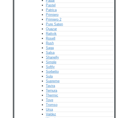
Padar
Pastel
Patrica
Primiero
Primiero 2
Pure Saten
Quazar
Rattvik
Rosell
Rush
Saga
Salsa
Shanelly
Simple
Softly
Sorbetto
Sula
Supreme
Tavira
Ternura
Thermic
Tove
Tromso
Ursa
Valdez