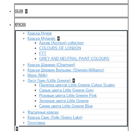
ОБОИ
+
КРАСКА
Краска Hygge
Краска Mylands
+
Архив (Archive) collection
COLOURS OF LONDON
FTT
GREY AND NEUTRAL PAINT COLOURS
Краски Шарман (Charmant)
Краски Шервин Вильемс (Sherwin-Williams)
Милк (Milk)
Литл Грин (Little Greene)
+
Палитра цветов Little Greene Colour Scales
Серые цвета Little Greene Grey
Розовые цвета Little Greene Pink
Зеленые цвета Little Greene
Синие цвета Little Greene Blue
Фасадные краски
Краска Свис Лэйк (Swiss Lake)
Грунтовка
+