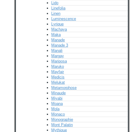
Lido
Linefolia
Linen
Luminescence
Lyrique
Machaya
Maka
Manade
Manade 3
Manali
Margay
Mariposa
Maruko
Mayfair
Medicis
Melukat
Metamorphose
Minaude
Miyabi
Moana
Mola
Monaco
Monographie
Mont Palatin
Mythique