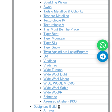
Sparkling Willow
Swan
Tadzio Metallico & Colibritz
Tessere Metallico
Texturologie IV
Texturologie V
This Must Be The Place
Tiger Beat
Tiger Mountain
Tiger Silk
Tiger Snow
Twist Again/Lora Logic/Engram
UR
Viridiana
Vladimiro
Wide Tussah
Wide Wool Light
Wide Wool Macro
WIDE WOOL MICRO
Wide Wool Sable
Wide Wool/R
Zebresse
Ательер (Atelier) 1930
Designers Guild
+
Amaya