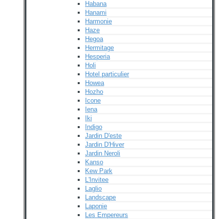
Habana
Hanami
Harmonie
Haze
Hegoa
Hermitage
Hesperia
Holi
Hotel particulier
Howea
Hozho
Icone
Iena
Iki
Indigo
Jardin D'este
Jardin D'Hiver
Jardin Neroli
Kanso
Kew Park
L'Invitee
Laglio
Landscape
Laponie
Les Empereurs