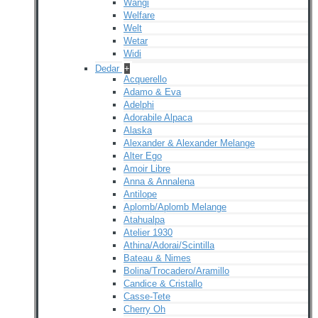
Wangi
Welfare
Welt
Wetar
Widi
Dedar
+
Acquerello
Adamo & Eva
Adelphi
Adorabile Alpaca
Alaska
Alexander & Alexander Melange
Alter Ego
Amoir Libre
Anna & Annalena
Antilope
Aplomb/Aplomb Melange
Atahualpa
Atelier 1930
Athina/Adorai/Scintilla
Bateau & Nimes
Bolina/Trocadero/Aramillo
Candice & Cristallo
Casse-Tete
Cherry Oh