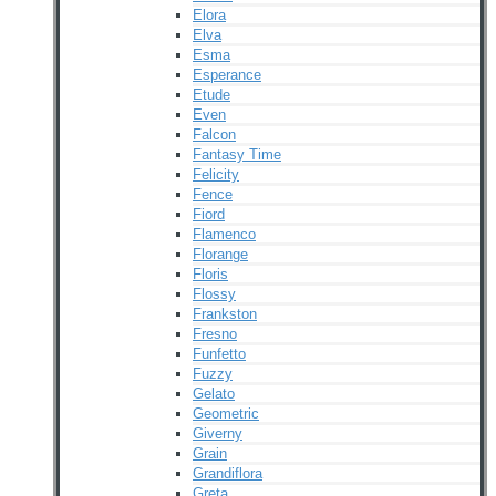
Elora
Elva
Esma
Esperance
Etude
Even
Falcon
Fantasy Time
Felicity
Fence
Fiord
Flamenco
Florange
Floris
Flossy
Frankston
Fresno
Funfetto
Fuzzy
Gelato
Geometric
Giverny
Grain
Grandiflora
Greta