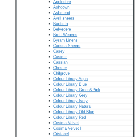
Appledore
Ashdown
Ashmead
Avril sheers
Baptista
Belvedere
Brett Weaves
Byram Linens
Carissa Sheers
Casey
Casimir
Cassian
Chester
Chilgrove
Colour Library Aqua
Colour Library Blue
Colour Library Green&Pink
Colour Library Grey
Colour Library Ivory
Colour Library Natural
Colour Library Old Blue
Colour Library Red
Cosima Velvet
Cosima Velvet II
Cristabel