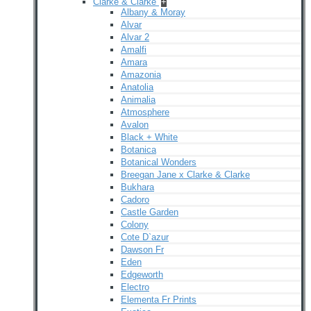
Clarke & Clarke
+
Albany & Moray
Alvar
Alvar 2
Amalfi
Amara
Amazonia
Anatolia
Animalia
Atmosphere
Avalon
Black + White
Botanica
Botanical Wonders
Breegan Jane x Clarke & Clarke
Bukhara
Cadoro
Castle Garden
Colony
Cote D`azur
Dawson Fr
Eden
Edgeworth
Electro
Elementa Fr Prints