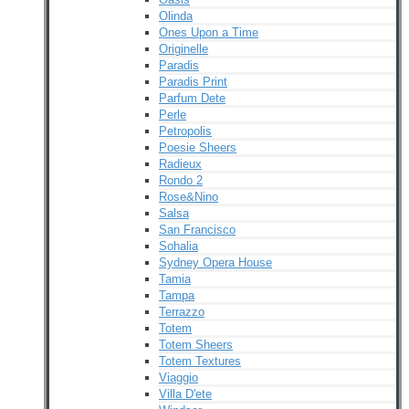
Olinda
Ones Upon a Time
Originelle
Paradis
Paradis Print
Parfum Dete
Perle
Petropolis
Poesie Sheers
Radieux
Rondo 2
Rose&Nino
Salsa
San Francisco
Sohalia
Sydney Opera House
Tamia
Tampa
Terrazzo
Totem
Totem Sheers
Totem Textures
Viaggio
Villa D'ete