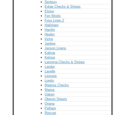
Denbury
Edgar Checks & Stripes
Eloise
Fen Wools
Foss Linen 2
Hailsham
Hamlin
Healey
Irving
Jardine
Jenson Linens
Kalmar
Kelsea
Lamorna Checks & Stripes
Landor
Lavelle
Leonora
Loreto
Magnus Checks
Marius
Oaken
Oberon Sheers
Oriana
Pelham
Roscoe