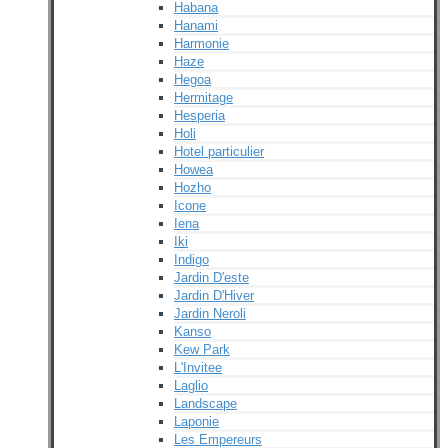
Habana
Hanami
Harmonie
Haze
Hegoa
Hermitage
Hesperia
Holi
Hotel particulier
Howea
Hozho
Icone
Iena
Iki
Indigo
Jardin D'este
Jardin D'Hiver
Jardin Neroli
Kanso
Kew Park
L'Invitee
Laglio
Landscape
Laponie
Les Empereurs