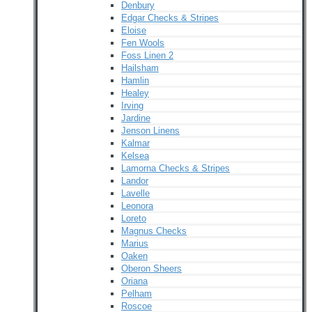
Denbury
Edgar Checks & Stripes
Eloise
Fen Wools
Foss Linen 2
Hailsham
Hamlin
Healey
Irving
Jardine
Jenson Linens
Kalmar
Kelsea
Lamorna Checks & Stripes
Landor
Lavelle
Leonora
Loreto
Magnus Checks
Marius
Oaken
Oberon Sheers
Oriana
Pelham
Roscoe