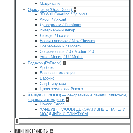
Мавритания
Орак Декор (Orac Decor)
+
3D Wall Covering / 3д обои
Аксен / Axxent
Дурофолам / Durofoam
Интерьерный декор
Люксус / Luxxus
Новая классика / New Classics
Современный / Modern
Современный 2.0 / Modern 2.0
Ульф Мориц / Ulf Moritz
Родекор (RoDecor)
+
Ар-Деко
Базовая коллекция
Барокко
Сад Шинуазри
Царскосельский Рококо
Хайвуд (HIWOOD) — декоративные панели, плинтусы,
карнизы и молдинги
+
Hiwood Decor
ХАЙВУД (HIWOOD) ДЕКОРАТИВНЫЕ ПАНЕЛИ,
МОЛДИНГИ И ПЛИНТУСЫ
+
КЛЕЙ | ИНСТРУМЕНТЫ
+