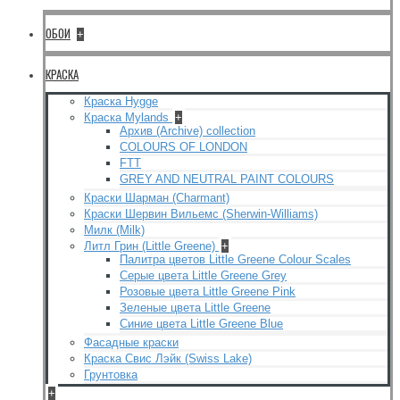
ОБОИ
+
КРАСКА
Краска Hygge
Краска Mylands
+
Архив (Archive) collection
COLOURS OF LONDON
FTT
GREY AND NEUTRAL PAINT COLOURS
Краски Шарман (Charmant)
Краски Шервин Вильемс (Sherwin-Williams)
Милк (Milk)
Литл Грин (Little Greene)
+
Палитра цветов Little Greene Colour Scales
Серые цвета Little Greene Grey
Розовые цвета Little Greene Pink
Зеленые цвета Little Greene
Синие цвета Little Greene Blue
Фасадные краски
Краска Свис Лэйк (Swiss Lake)
Грунтовка
+