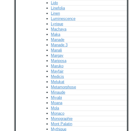
Lido
Linefolia
Linen
Luminescence
Lyrique
Machaya
Maka
Manade
Manade 3
Manali
Margay
Mariposa
Maruko
Mayfair
Medicis
Melukat
Metamorphose
Minaude
Miyabi
Moana
Mola
Monaco
Monographie
Mont Palatin
Mythique