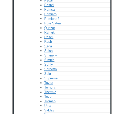
Padar
Pastel
Patrica
Primiero
Primiero 2
Pure Saten
Quazar
Rattvik
Rosell
Rush
Saga
Salsa
Shanelly
Simple
Softly
Sorbetto
Sula
Supreme
Tavira
Ternura
Thermic
Tove
Tromso
Ursa
Valdez