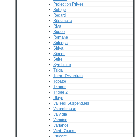
Projection Privee
Refuge
Regard
Ritournelle
Riva
Rodeo
Romane
Salonga
Shiva
Sienne
Suite
Symbiose
Taiga
Terre D'Aventure
Topaze
Trianon
Triode 2
Ukiyo
Vallees Suspendues
Valombreuse
Valvidia
Vanoise
Variance
Vent D'ouest
Visconti