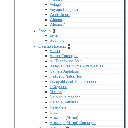
Voltige
Voyage Imaginaire
West Dream
Winona
Winona 2
Caselio
+
Lena
Scenario
Christian Lacroix
+
Atelier
Atelier Camargue
Au Theatre ce Soir
Belles Rives Prints And Weaves
Carnets Andalous
Histoires Naturalles
Incroyables et Merveilleuses
L'Odyssee
Maison
Nouveaux Mondes
Paradis Barbares
Pele-Mele
Utopia
Ательер (Atelier)
Ательер (Atelier) Camargue