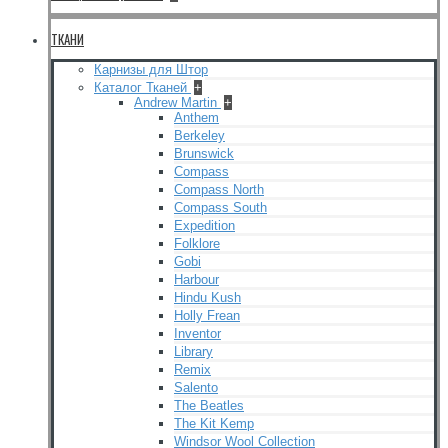
ТКАНИ
Карнизы для Штор
Каталог Тканей
+
Andrew Martin
+
Anthem
Berkeley
Brunswick
Compass
Compass North
Compass South
Expedition
Folklore
Gobi
Harbour
Hindu Kush
Holly Frean
Inventor
Library
Remix
Salento
The Beatles
The Kit Kemp
Windsor Wool Collection