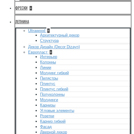
ФРЕСКИ
+
ЛЕПНИНА
Ultrawood
+
Архитектурный декор
Структура
Декор Дизайн (Decor Dizayn)
Европласт
+
Интерьер
Колонны
Линии
Молдинг гибкий
Пилястры
Плинтус
Плинтус гибкий
Полуколонны
Молдинги
Карнизы
Угловые элементы
Розетки
Карниз гибкий
Фасад
Дверной декор