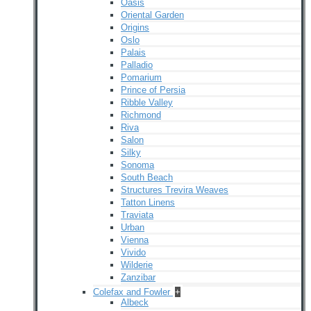
Oasis
Oriental Garden
Origins
Oslo
Palais
Palladio
Pomarium
Prince of Persia
Ribble Valley
Richmond
Riva
Salon
Silky
Sonoma
South Beach
Structures Trevira Weaves
Tatton Linens
Traviata
Urban
Vienna
Vivido
Wilderie
Zanzibar
Colefax and Fowler
+
Albeck