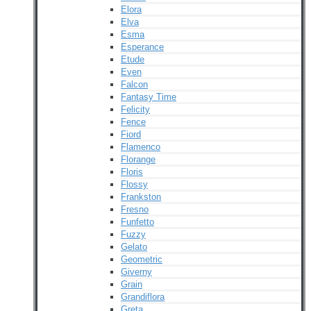
Elora
Elva
Esma
Esperance
Etude
Even
Falcon
Fantasy Time
Felicity
Fence
Fiord
Flamenco
Florange
Floris
Flossy
Frankston
Fresno
Funfetto
Fuzzy
Gelato
Geometric
Giverny
Grain
Grandiflora
Greta