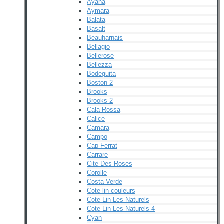
Ayana
Aymara
Balata
Basalt
Beauharnais
Bellagio
Bellerose
Bellezza
Bodeguita
Boston 2
Brooks
Brooks 2
Cala Rossa
Calice
Camara
Campo
Cap Ferrat
Carrare
Cite Des Roses
Corolle
Costa Verde
Cote lin couleurs
Cote Lin Les Naturels
Cote Lin Les Naturels 4
Cyan