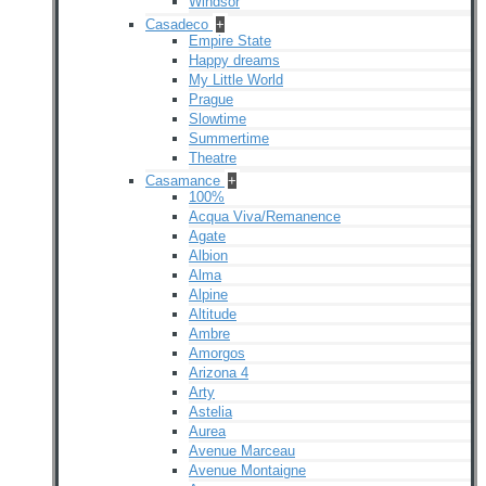
Windsor
Casadeco
+
Empire State
Happy dreams
My Little World
Prague
Slowtime
Summertime
Theatre
Casamance
+
100%
Acqua Viva/Remanence
Agate
Albion
Alma
Alpine
Altitude
Ambre
Amorgos
Arizona 4
Arty
Astelia
Aurea
Avenue Marceau
Avenue Montaigne