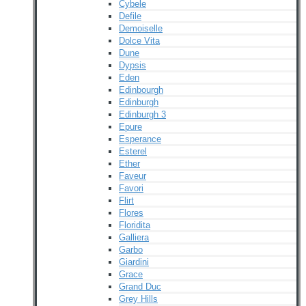
Cybele
Defile
Demoiselle
Dolce Vita
Dune
Dypsis
Eden
Edinbourgh
Edinburgh
Edinburgh 3
Epure
Esperance
Esterel
Ether
Faveur
Favori
Flirt
Flores
Floridita
Galliera
Garbo
Giardini
Grace
Grand Duc
Grey Hills