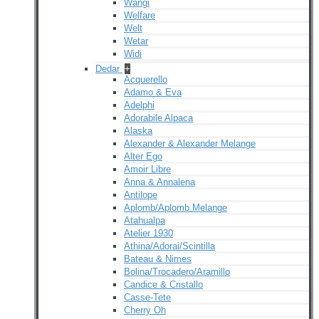
Wangi
Welfare
Welt
Wetar
Widi
Dedar
+
Acquerello
Adamo & Eva
Adelphi
Adorabile Alpaca
Alaska
Alexander & Alexander Melange
Alter Ego
Amoir Libre
Anna & Annalena
Antilope
Aplomb/Aplomb Melange
Atahualpa
Atelier 1930
Athina/Adorai/Scintilla
Bateau & Nimes
Bolina/Trocadero/Aramillo
Candice & Cristallo
Casse-Tete
Cherry Oh