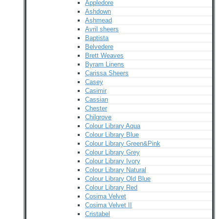
Appledore
Ashdown
Ashmead
Avril sheers
Baptista
Belvedere
Brett Weaves
Byram Linens
Carissa Sheers
Casey
Casimir
Cassian
Chester
Chilgrove
Colour Library Aqua
Colour Library Blue
Colour Library Green&Pink
Colour Library Grey
Colour Library Ivory
Colour Library Natural
Colour Library Old Blue
Colour Library Red
Cosima Velvet
Cosima Velvet II
Cristabel