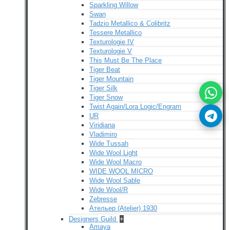
Sparkling Willow
Swan
Tadzio Metallico & Colibritz
Tessere Metallico
Texturologie IV
Texturologie V
This Must Be The Place
Tiger Beat
Tiger Mountain
Tiger Silk
Tiger Snow
Twist Again/Lora Logic/Engram
UR
Viridiana
Vladimiro
Wide Tussah
Wide Wool Light
Wide Wool Macro
WIDE WOOL MICRO
Wide Wool Sable
Wide Wool/R
Zebresse
Ательер (Atelier) 1930
Designers Guild
+
Amaya