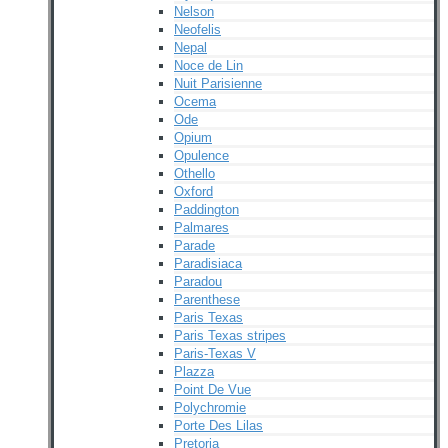
Nelson
Neofelis
Nepal
Noce de Lin
Nuit Parisienne
Ocema
Ode
Opium
Opulence
Othello
Oxford
Paddington
Palmares
Parade
Paradisiaca
Paradou
Parenthese
Paris Texas
Paris Texas stripes
Paris-Texas V
Plazza
Point De Vue
Polychromie
Porte Des Lilas
Pretoria