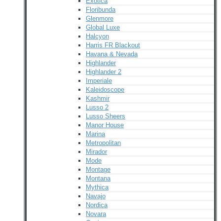
Exotica
Floribunda
Glenmore
Global Luxe
Halcyon
Harris FR Blackout
Havana & Nevada
Highlander
Highlander 2
Imperiale
Kaleidoscope
Kashmir
Lusso 2
Lusso Sheers
Manor House
Marina
Metropolitan
Mirador
Mode
Montage
Montana
Mythica
Navajo
Nordica
Novara