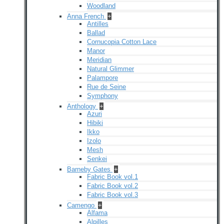
Woodland
Anna French
+
Antilles
Ballad
Cornucopia Cotton Lace
Manor
Meridian
Natural Glimmer
Palampore
Rue de Seine
Symphony
Anthology
+
Azuri
Hibiki
Ikko
Izolo
Mesh
Senkei
Barneby Gates
+
Fabric Book vol.1
Fabric Book vol.2
Fabric Book vol.3
Camengo
+
Alfama
Alpilles