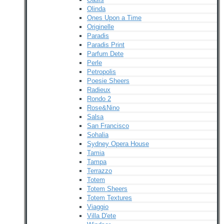
Olinda
Ones Upon a Time
Originelle
Paradis
Paradis Print
Parfum Dete
Perle
Petropolis
Poesie Sheers
Radieux
Rondo 2
Rose&Nino
Salsa
San Francisco
Sohalia
Sydney Opera House
Tamia
Tampa
Terrazzo
Totem
Totem Sheers
Totem Textures
Viaggio
Villa D'ete