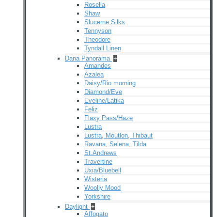
Rosella
Shaw
Slucerne Silks
Tennyson
Theodore
Tyndall Linen
Dana Panorama
+
Amandes
Azalea
Daisy/Rio morning
Diamond/Eve
Eveline/Latika
Feliz
Flaxy Pass/Haze
Lustra
Lustra, Moutlon, Thibaut
Ravana, Selena, Tilda
St.Andrews
Travertine
Uxia/Bluebell
Wisteria
Woolly Mood
Yorkshire
Daylight
+
Affogato