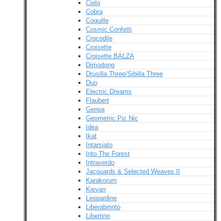
Cielo
Cobra
Coquille
Cosmic Confetti
Crocodile
Croisette
Croisette BALZA
Dimodong
Drusilla Three/Sibilla Three
Duo
Electric Dreams
Flaubert
Genoa
Geometric Pic Nic
Idea
Ikat
Intarsiato
Into The Forest
Intraverdo
Jacquards & Selected Weaves II
Karakorum
Kievan
Leopardine
Liberabirinto
Libertino