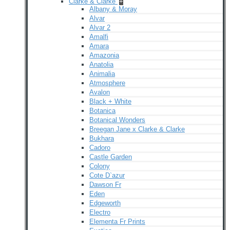
Clarke & Clarke
+
Albany & Moray
Alvar
Alvar 2
Amalfi
Amara
Amazonia
Anatolia
Animalia
Atmosphere
Avalon
Black + White
Botanica
Botanical Wonders
Breegan Jane x Clarke & Clarke
Bukhara
Cadoro
Castle Garden
Colony
Cote D`azur
Dawson Fr
Eden
Edgeworth
Electro
Elementa Fr Prints