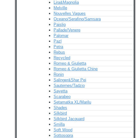
Lira&Magnolia
Melville
Nouvelles Vagues
Oceano/Serafino/Samsara
Paislig
Pallade/Venere
Palomar
Pazl
Petra
Rebus
Recycled
Romeo & Giulietta
Romeo & Giulietta Chine
Ronin
Salinger&Shar Pei
Sauternes/Tadzio
Sayetta
Scarabeo
Setamatka XL/Marilu
Shades
Silkbird
Silkbird Jacquard
Smilla
Soft Wood
Sottosopra