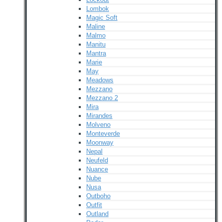
Lombok
Magic Soft
Maline
Malmo
Manitu
Mantra
Marie
May
Meadows
Mezzano
Mezzano 2
Mira
Mirandes
Molveno
Monteverde
Moonway
Nepal
Neufeld
Nuance
Nube
Nusa
Outboho
Outfit
Outland