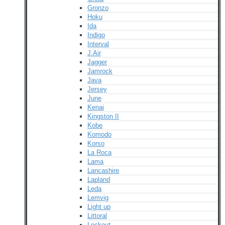
Gronzo
Hoku
Ida
Indigo
Interval
J.Air
Jagger
Jamrock
Java
Jersey
June
Kenai
Kingston II
Kobe
Komodo
Korso
La Roca
Lama
Lancashire
Lapland
Leda
Lemvig
Light up
Littoral
Lockout