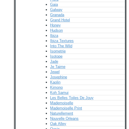
Gaia
Galway
Granada
Grand Hotel
Honey
Hudson
Ibiza
Ibiza Textures
Into The Wild
Isometrie
Isotope
Jade
Je Taime
Jewel
Josephine
Kaolin
Kimono
Koh Samui
Les Belles Toiles De Jouy
Mademoiselle
Mademoiselle Print
Naturellement
Nouvelle Orleans
Oak Alley
Oasis