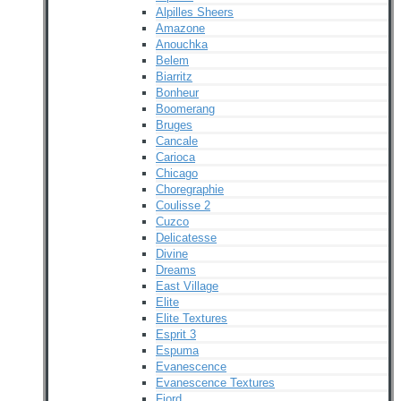
Alpilles Sheers
Amazone
Anouchka
Belem
Biarritz
Bonheur
Boomerang
Bruges
Cancale
Carioca
Chicago
Choregraphie
Coulisse 2
Cuzco
Delicatesse
Divine
Dreams
East Village
Elite
Elite Textures
Esprit 3
Espuma
Evanescence
Evanescence Textures
Fjord